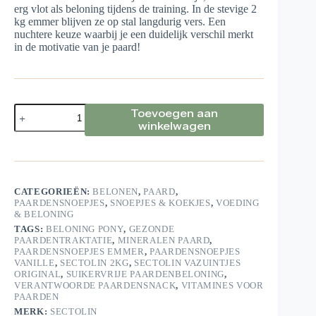
erg vlot als beloning tijdens de training. In de stevige 2
kg emmer blijven ze op stal langdurig vers. Een
nuchtere keuze waarbij je een duidelijk verschil merkt
in de motivatie van je paard!
Vazuintjes
Toevoegen aan
Vanille
winkelwagen
2kg
aantal
CATEGORIEËN:
BELONEN
,
PAARD
,
PAARDENSNOEPJES
,
SNOEPJES & KOEKJES
,
VOEDING
& BELONING
TAGS:
BELONING PONY
,
GEZONDE
PAARDENTRAKTATIE
,
MINERALEN PAARD
,
PAARDENSNOEPJES EMMER
,
PAARDENSNOEPJES
VANILLE
,
SECTOLIN 2KG
,
SECTOLIN VAZUINTJES
ORIGINAL
,
SUIKERVRIJE PAARDENBELONING
,
VERANTWOORDE PAARDENSNACK
,
VITAMINES VOOR
PAARDEN
MERK:
SECTOLIN