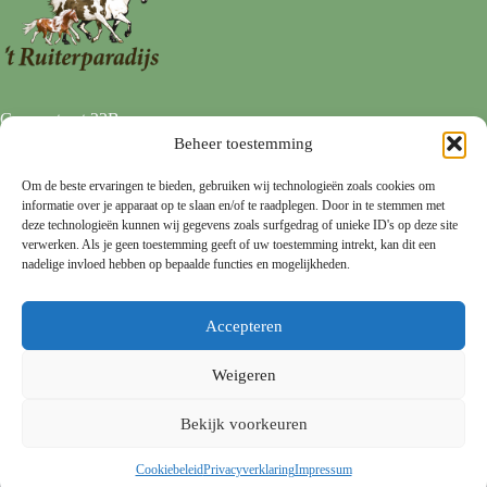
Goorsestraat 22B
7496 AD HENGEVELDE
Beheer toestemming
0547 333 113
info@ruiterparadijs.nl
Om de beste ervaringen te bieden, gebruiken wij technologieën zoals cookies om
informatie over je apparaat op te slaan en/of te raadplegen. Door in te stemmen met
Privacy
deze technologieën kunnen wij gegevens zoals surfgedrag of unieke ID's op deze site
verwerken. Als je geen toestemming geeft of uw toestemming intrekt, kan dit een
Privacy Policy
nadelige invloed hebben op bepaalde functies en mogelijkheden.
Cookie Policy
Disclaimer
Accepteren
Voorwaarden
Weigeren
Algemene Voorwaarden
Gebruikers Voorwaarden
Bekijk voorkeuren
© 2026
WebSupreme
|
Privacy Statement
|
Algemene
Cookiebeleid
Privacyverklaring
Impressum
Voorwaarden