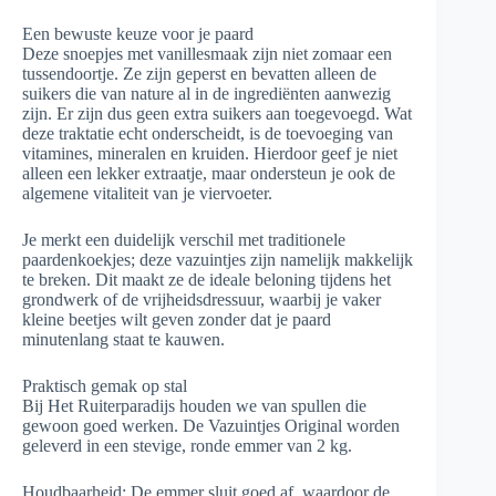
Een bewuste keuze voor je paard
Deze snoepjes met vanillesmaak zijn niet zomaar een
tussendoortje. Ze zijn geperst en bevatten alleen de
suikers die van nature al in de ingrediënten aanwezig
zijn. Er zijn dus geen extra suikers aan toegevoegd. Wat
deze traktatie echt onderscheidt, is de toevoeging van
vitamines, mineralen en kruiden. Hierdoor geef je niet
alleen een lekker extraatje, maar ondersteun je ook de
algemene vitaliteit van je viervoeter.
Je merkt een duidelijk verschil met traditionele
paardenkoekjes; deze vazuintjes zijn namelijk makkelijk
te breken. Dit maakt ze de ideale beloning tijdens het
grondwerk of de vrijheidsdressuur, waarbij je vaker
kleine beetjes wilt geven zonder dat je paard
minutenlang staat te kauwen.
Praktisch gemak op stal
Bij Het Ruiterparadijs houden we van spullen die
gewoon goed werken. De Vazuintjes Original worden
geleverd in een stevige, ronde emmer van 2 kg.
Houdbaarheid: De emmer sluit goed af, waardoor de