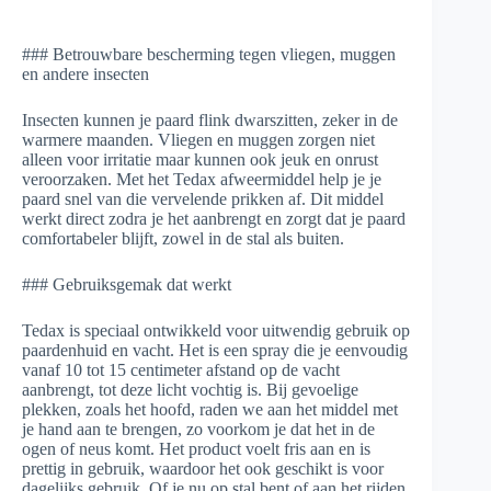
### Betrouwbare bescherming tegen vliegen, muggen
en andere insecten
Insecten kunnen je paard flink dwarszitten, zeker in de
warmere maanden. Vliegen en muggen zorgen niet
alleen voor irritatie maar kunnen ook jeuk en onrust
veroorzaken. Met het Tedax afweermiddel help je je
paard snel van die vervelende prikken af. Dit middel
werkt direct zodra je het aanbrengt en zorgt dat je paard
comfortabeler blijft, zowel in de stal als buiten.
### Gebruiksgemak dat werkt
Tedax is speciaal ontwikkeld voor uitwendig gebruik op
paardenhuid en vacht. Het is een spray die je eenvoudig
vanaf 10 tot 15 centimeter afstand op de vacht
aanbrengt, tot deze licht vochtig is. Bij gevoelige
plekken, zoals het hoofd, raden we aan het middel met
je hand aan te brengen, zo voorkom je dat het in de
ogen of neus komt. Het product voelt fris aan en is
prettig in gebruik, waardoor het ook geschikt is voor
dagelijks gebruik. Of je nu op stal bent of aan het rijden,