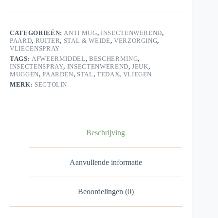
Vliegen
en
Muggen
voor
CATEGORIEËN:
ANTI MUG
,
INSECTENWEREND
,
Paarden
PAARD
,
RUITER
,
STAL & WEIDE
,
VERZORGING
,
aantal
VLIEGENSPRAY
TAGS:
AFWEERMIDDEL
,
BESCHERMING
,
INSECTENSPRAY
,
INSECTENWEREND
,
JEUK
,
MUGGEN
,
PAARDEN
,
STAL
,
TEDAX
,
VLIEGEN
MERK:
SECTOLIN
Beschrijving
Aanvullende informatie
Beoordelingen (0)