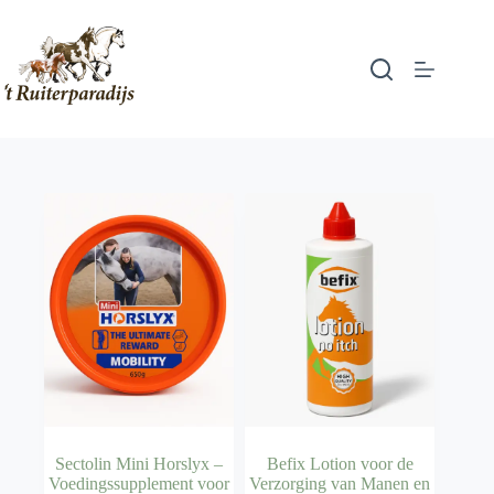
Ga
naar
de
inhoud
Sectolin Mini Horslyx –
Befix Lotion voor de
Voedingssupplement voor
Verzorging van Manen en