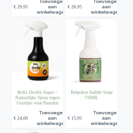
Toevoegen
Toevoegen
€
29,95
aan
€
26,95
aan
winkelwagen
winkelwagen
Befix Deofix Super –
Belpolon Saddle Soap
Natuurlijke Spray tegen
750ML
Geurtjes voor Paarden
Toevoegen
Toevoegen
€
24,00
aan
€
15,95
aan
winkelwagen
winkelwagen