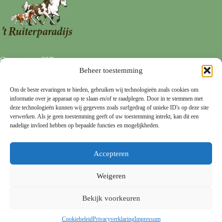
Goorsestraat 22B
7496 AD HENGEVELDE
Beheer toestemming
0547 333 113
info@ruiterparadijs.nl
Om de beste ervaringen te bieden, gebruiken wij technologieën zoals cookies om
informatie over je apparaat op te slaan en/of te raadplegen. Door in te stemmen met
Privacy
deze technologieën kunnen wij gegevens zoals surfgedrag of unieke ID's op deze site
verwerken. Als je geen toestemming geeft of uw toestemming intrekt, kan dit een
Privacy Policy
nadelige invloed hebben op bepaalde functies en mogelijkheden.
Cookie Policy
Disclaimer
Accepteren
Voorwaarden
Weigeren
Algemene Voorwaarden
Gebruikers Voorwaarden
Bekijk voorkeuren
© 2026
WebSupreme
|
Privacy Statement
|
Algemene
Cookiebeleid
Privacyverklaring
Impressum