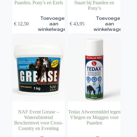
Paarden, Pony’s en Ezels
Staart bij Paarden en
Pony’s
Toevoegen
Toevoegen
€
12,50
aan
€
43,95
aan
winkelwagen
winkelwagen
NAF Event Grease –
Tedax Afweermiddel tegen
Waterafstotend
Vliegen en Muggen voor
Beschermvet voor Cross-
Paarden
Country en Eventing