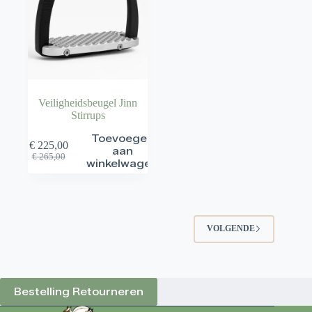
Veiligheidsbeugel Jinn
Stirrups
Toevoegen
€
225,00
aan
Oorspronkelijke
Huidige
€
265,00
winkelwagen
prijs
prijs
was:
is:
€ 265,00.
€ 225,00.
VOLGENDE
Bestelling Retourneren